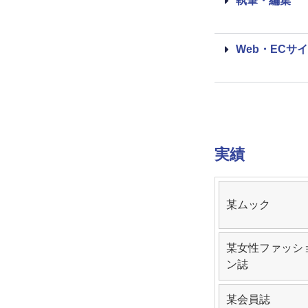
執筆・編集
Web・ECサ
実績
某ムック
某女性ファッシ
ン誌
某会員誌