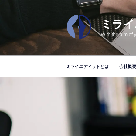
ミライ
With the aim of 
ミライエディットとは
会社概