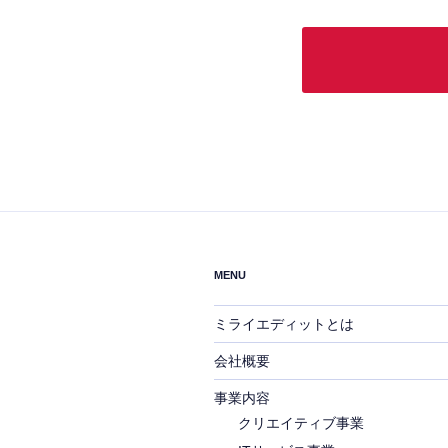
り
■
ご
力
■
個
報
わ
■
本
目
去
MENU
と
開
ミライエディットとは
と
会社概要
＜
ミ
事業内容
TE
クリエイティブ事業
FA