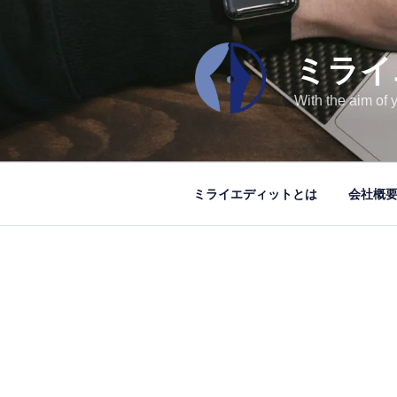
コ
ン
テ
ミライ
ン
ツ
With the aim of 
へ
ス
キ
ッ
ミライエディットとは
会社概
プ