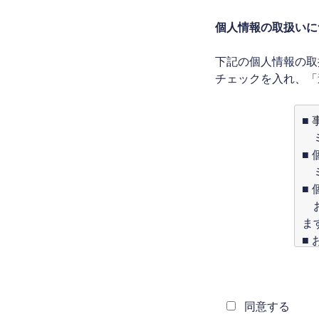
個人情報の取扱いに
下記の個人情報の取
チェックを入れ、「
■
ミ
■
ミ
■
お
ま
■
本
す
お
同意する
*