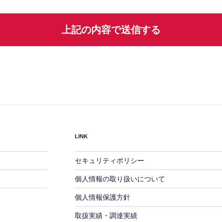
ます。
 個人情報の第三者提供について
本人の同意がある場合または法令に基づく場合を除き、今回
いただく個人情報は第三者に提供しません。
 個人情報の委託について
人情報の取扱いを外部に委託する場合は、当社が規定する個
管理基準を満たす事業者を選定して委託を行い、適切な取扱い
れるよう監督します。
 取得した個人情報の開示等及びお問合せ窓口
人からの求めにより、当社が本件により取得した個人情報の
的の通知・開示・内容の訂正・追加または削除・利用の停止・
、第三者への提供の停止および第三者提供記録の開示（「開示
LINK
いいます。）に応じます。
示等に応じる窓口は、当該の「お問合せフォーム」、および
セキュリティポリシー
になります。
個人情報の取り扱いについて
個人情報苦情及び相談窓口＞
ライエディット株式会社 個人情報保護管理者
個人情報保護方針
L：03-6278-9551
取扱実績・調達実績
X：03-6278-9665