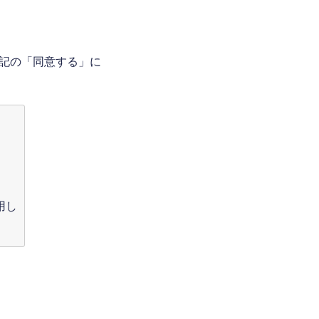
記の「同意する」に
用し
ま
な