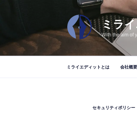
コ
ン
テ
ミライ
ン
ツ
With the aim of 
へ
ス
キ
ッ
ミライエディットとは
会社概
プ
セキュリティポリシー