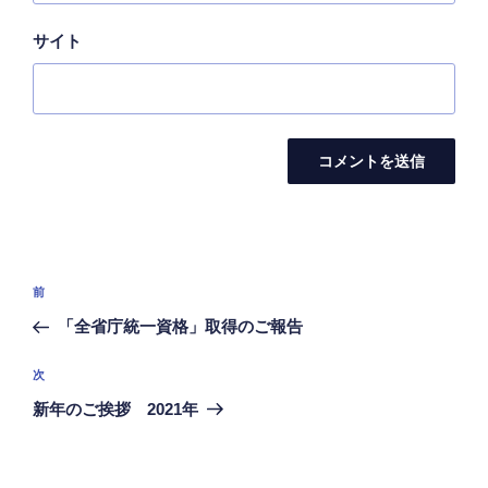
サイト
投
前
前
稿
の
「全省庁統一資格」取得のご報告
ナ
投
ビ
稿
次
次
ゲ
の
新年のご挨拶 2021年
投
ー
稿
シ