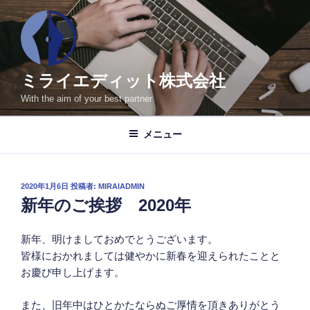
コ
ン
テ
ン
ツ
ミライエディット株式会社
へ
With the aim of your best partner
ス
キ
メニュー
ッ
プ
投
2020年1月6日
投稿者:
MIRAIADMIN
稿
新年のご挨拶 2020年
日:
新年、明けましておめでとうございます。
皆様におかれましては健やかに新春を迎えられたことと
お慶び申し上げます。
また、旧年中はひとかたならぬご厚情を頂きありがとう